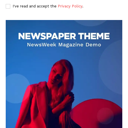
I've read and accept the
Privacy Policy
.
DOWNLOAD NOW
AIN NEWS 1
Contact Us
About Us
Privacy Policy
Terms of Use Agreement
Facebook
X
WhatsApp
Share