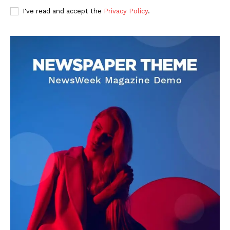
I've read and accept the
Privacy Policy
.
DOWNLOAD NOW
AIN NEWS 1
Contact Us
About Us
Privacy Policy
Terms of Use Agreement
Facebook
X
WhatsApp
Share