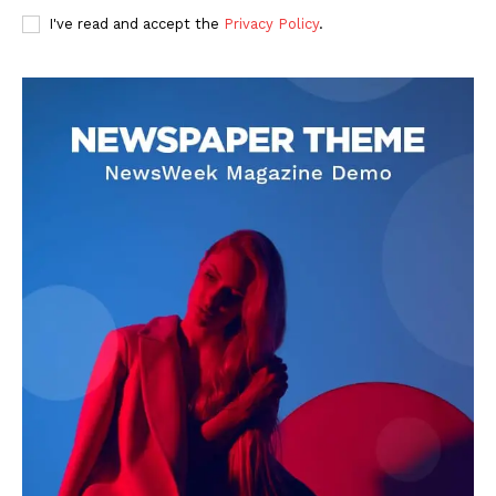
I've read and accept the
Privacy Policy
.
DOWNLOAD NOW
AIN NEWS 1
Contact Us
About Us
Privacy Policy
Terms of Use Agreement
Facebook
X
WhatsApp
Share