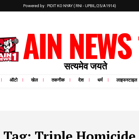
Powered by : PIDIT KO NYAY ( RNI - UPBIL/25/A1914)
AIN NEWS 
सत्यमेव जयते
ऑटो
खेल
तकनीक
देश
धर्म
लाइफस्टाइल
Tag:
Triple Homicide