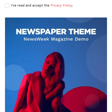
I've read and accept the
Privacy Policy
.
DOWNLOAD NOW
AIN NEWS 1
Contact Us
About Us
Privacy Policy
Terms of Use Agreement
Facebook
X
WhatsApp
Share