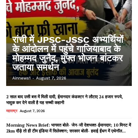
रांची में JPSC-JSSC अभ्यर्थियों
के आंदोलन में पहुंचे गाजियाबाद के
मोहम्मद जुनैद, मुफ्त भोजन बांटकर
जताया समर्थन
Ainnews1
-
August 7, 2026
2 साल बाद उसी बस में मिली दादी, ईमानदार कंडक्टर ने लौटाए 24 हजार रुपये,
भावुक कर देने वाली है यह सच्ची कहानी
महाराष्ट्र
August 7, 2026
Morning News Brief: भागवत बोले- जेन-जी देशभक्त-ईमानदार; 10 मिनट में
2km दौड़े तो ही टीम इंडिया में सिलेक्शन; सरकार बोली- हवाई ईंधन में एथेनॉल...