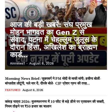
आज की बड़ी खबरें: संघ प्रमुख
मोहन भागवत का Gen Z से
संवाद, पटना में चेहल्लुम जुलूस के
दौरान हिंसा, अखिलेश का ब्राह्मण
कार्ड...
Ainnews1
-
August 6, 2026
Morning News Brief: जुकरबर्ग ने PM मोदी से माफी मांगी; हसीना बोलीं-
बांग्लादेश लौटूंगी, भले मार दें; दीपके बोले- CJP प्रेशर ग्रुप की तरह...
FEATURED
August 6, 2026
कांवड़ यात्रा 2026: मुजफ्फरनगर में 10 फीट से बड़े डीजे पर प्रशासन की सख्ती,
नियम तोड़ने पर ₹50 हजार का चालान