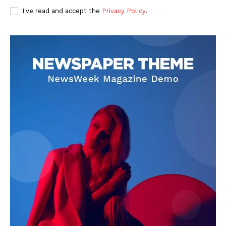
I've read and accept the
Privacy Policy
.
DOWNLOAD NOW
AIN NEWS 1
Contact Us
About Us
Privacy Policy
Terms of Use Agreement
Facebook
X
WhatsApp
Share