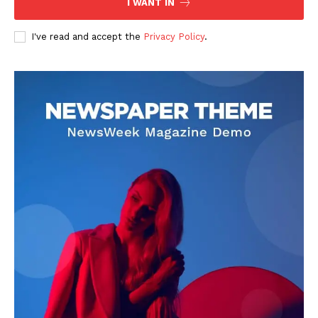
I WANT IN
I've read and accept the
Privacy Policy
.
DOWNLOAD NOW
AIN NEWS 1
Contact Us
About Us
Privacy Policy
Terms of Use Agreement
Facebook
X
WhatsApp
Share