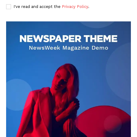
I've read and accept the
Privacy Policy
.
DOWNLOAD NOW
AIN NEWS 1
Contact Us
About Us
Privacy Policy
Terms of Use Agreement
Facebook
X
WhatsApp
Share