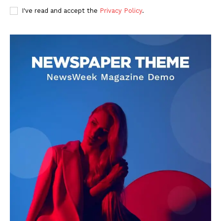
I've read and accept the
Privacy Policy
.
DOWNLOAD NOW
AIN NEWS 1
Contact Us
About Us
Privacy Policy
Terms of Use Agreement
Facebook
X
WhatsApp
Share