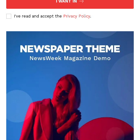
I WANT IN
I've read and accept the
Privacy Policy
.
DOWNLOAD NOW
AIN NEWS 1
Contact Us
About Us
Privacy Policy
Terms of Use Agreement
Facebook
X
WhatsApp
Share