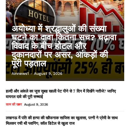
अयोध्या में श्रद्धालुओं की संख्या
घटने का दावा कितना सच? चढ़ावा
विवाद के बीच होटल और
दुकानदारों पर असर, आंकड़ों की
पूरी पड़ताल
Ainnews1
-
August 9, 2026
हल्दी और आंवले का जूस सुबह खाली पेट पीने से 7 दिन में दिखेंगे नतीजे? जानिए
वायरल दावे की पूरी सच्चाई
काम की खबर
August 9, 2026
लखनऊ में पति की हत्या की खौफनाक साजिश का खुलासा, पत्नी ने प्रेमी के साथ
मिलकर रची थी प्लानिंग; कॉल डिटेल से खुला राज