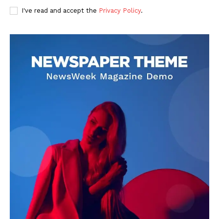
I've read and accept the
Privacy Policy
.
DOWNLOAD NOW
AIN NEWS 1
Contact Us
About Us
Privacy Policy
Terms of Use Agreement
Facebook
X
WhatsApp
Share