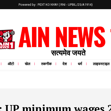
Powered by : PIDIT KO NYAY ( RNI - UPBIL/25/A1914)
AIN NEWS 
सत्यमेव जयते
ऑटो
खेल
तकनीक
देश
धर्म
लाइफस्टाइल
:
UP minimum wages 