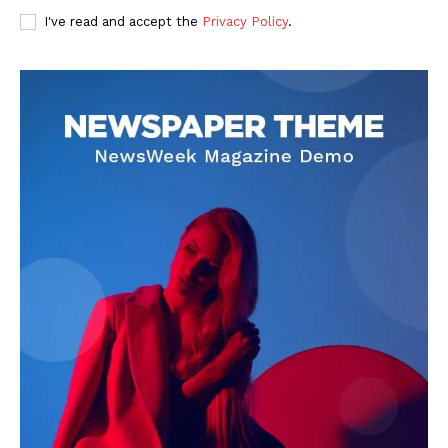
I've read and accept the
Privacy Policy
.
DOWNLOAD NOW
AIN NEWS 1
Contact Us
About Us
Privacy Policy
Terms of Use Agreement
Facebook
X
WhatsApp
Share