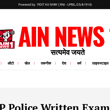
Powered by : PIDIT KO NYAY ( RNI - UPBIL/25/A1914)
AIN NEWS 
सत्यमेव जयते
ऑटो
खेल
तकनीक
देश
धर्म
लाइफस्टाइल
P Police Written Exam