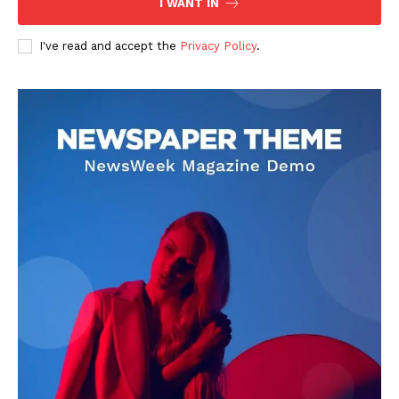
I WANT IN
I've read and accept the
Privacy Policy
.
DOWNLOAD NOW
AIN NEWS 1
Contact Us
About Us
Privacy Policy
Terms of Use Agreement
Facebook
X
WhatsApp
Share