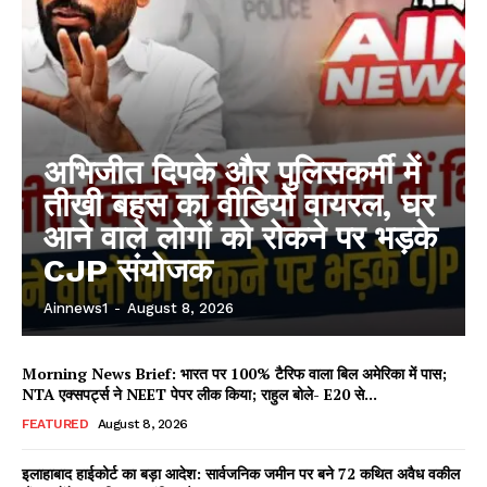
अभिजीत दिपके और पुलिसकर्मी में
तीखी बहस का वीडियो वायरल, घर
आने वाले लोगों को रोकने पर भड़के
CJP संयोजक
Ainnews1
-
August 8, 2026
Morning News Brief: भारत पर 100% टैरिफ वाला बिल अमेरिका में पास;
NTA एक्सपर्ट्स ने NEET पेपर लीक किया; राहुल बोले- E20 से...
FEATURED
August 8, 2026
इलाहाबाद हाईकोर्ट का बड़ा आदेश: सार्वजनिक जमीन पर बने 72 कथित अवैध वकील