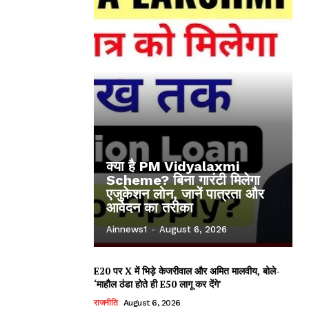
क्या है PM Vidyalaxmi
Scheme? बिना गारंटी मिलेगा
एजुकेशन लोन, जानें पात्रता और
आवेदन का तरीका
Ainnews1
-
August 6, 2026
E20 पर X में भिड़े केजरीवाल और अमित मालवीय, बोले-
‘माहौल ठंडा होते ही E50 लागू कर देंगे’
राजनीति
August 6, 2026