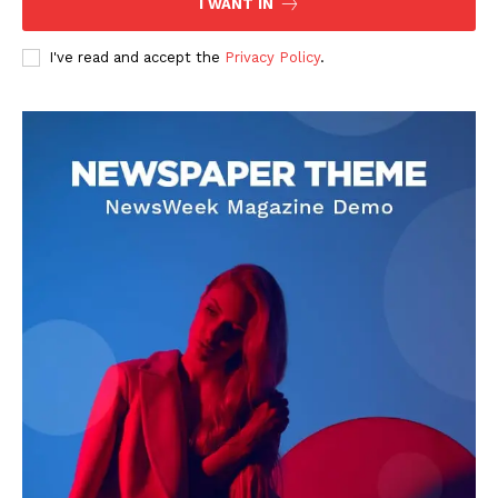
I WANT IN
I've read and accept the
Privacy Policy
.
DOWNLOAD NOW
AIN NEWS 1
Contact Us
About Us
Privacy Policy
Terms of Use Agreement