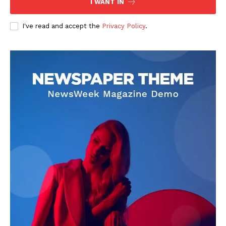
I WANT IN
I've read and accept the
Privacy Policy
.
DOWNLOAD NOW
AIN NEWS 1
Contact Us
About Us
Privacy Policy
Terms of Use Agreement
Facebook
X
WhatsApp
Share