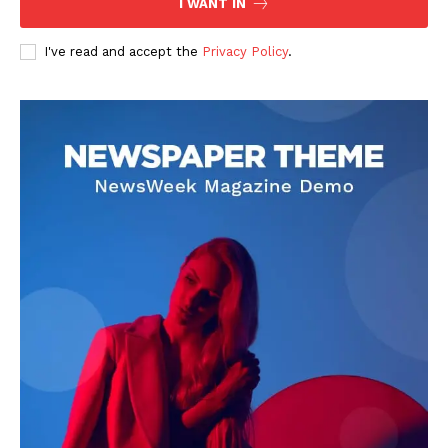
I WANT IN
I've read and accept the
Privacy Policy
.
DOWNLOAD NOW
AIN NEWS 1
Contact Us
About Us
Privacy Policy
Terms of Use Agreement
Facebook
X
WhatsApp
Share