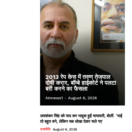
2013 रेप केस में तरुण तेजपाल
दोषी करार, बॉम्बे हाईकोर्ट ने पलटा
बरी करने का फैसला
Ainnews1
-
August 6, 2026
उमाशंकर सिंह को याद कर भावुक हुईं मायावती, बोलीं- ‘भाई
तो बहुत बने, लेकिन सब धोखा देकर चले गए’
राजनीति
August 6, 2026