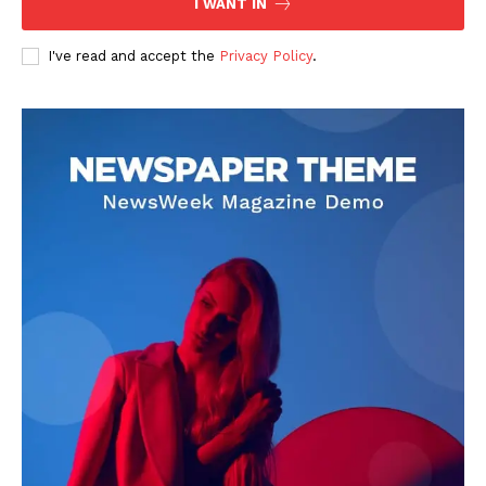
I WANT IN
I've read and accept the
Privacy Policy
.
DOWNLOAD NOW
AIN NEWS 1
Contact Us
About Us
Privacy Policy
Terms of Use Agreement
Facebook
X
WhatsApp
Share