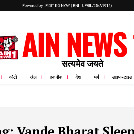
Powered by : PIDIT KO NYAY ( RNI - UPBIL/25/A1914)
AIN NEWS 
सत्यमेव जयते
ऑटो
खेल
तकनीक
देश
धर्म
लाइफस्टाइल
ag:
Vande Bharat Slee