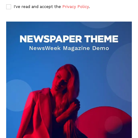
I've read and accept the
Privacy Policy
.
DOWNLOAD NOW
AIN NEWS 1
Contact Us
About Us
Privacy Policy
Terms of Use Agreement
Facebook
X
WhatsApp
Share