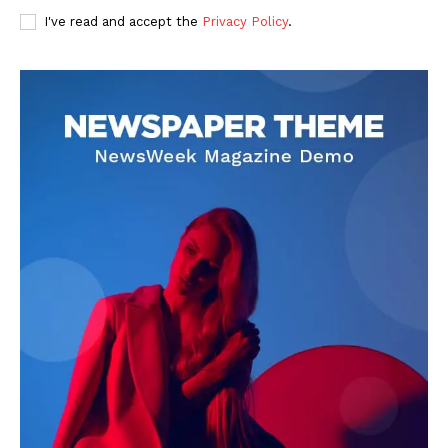
I've read and accept the
Privacy Policy
.
DOWNLOAD NOW
AIN NEWS 1
Contact Us
About Us
Privacy Policy
Terms of Use Agreement
Facebook
X
WhatsApp
Share