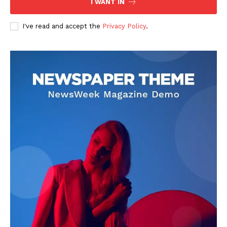
I WANT IN
I've read and accept the
Privacy Policy
.
DOWNLOAD NOW
AIN NEWS 1
Contact Us
About Us
Privacy Policy
Terms of Use Agreement
Facebook
X
WhatsApp
Share