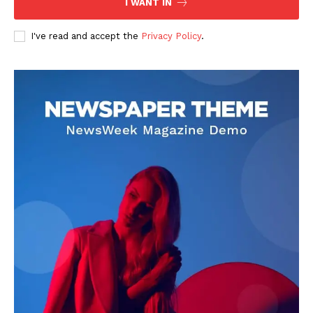
I WANT IN
I've read and accept the
Privacy Policy
.
DOWNLOAD NOW
AIN NEWS 1
Contact Us
About Us
Privacy Policy
Terms of Use Agreement
Facebook
X
WhatsApp
Share