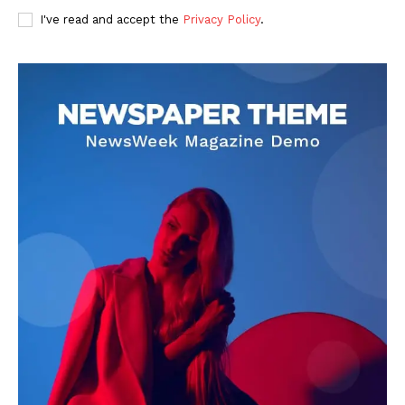
I've read and accept the
Privacy Policy
.
DOWNLOAD NOW
AIN NEWS 1
Contact Us
About Us
Privacy Policy
Terms of Use Agreement
Facebook
X
WhatsApp
Share