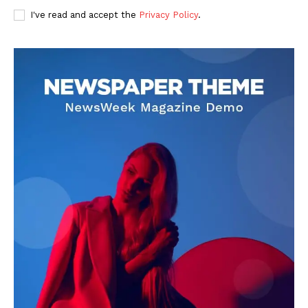
I've read and accept the
Privacy Policy
.
DOWNLOAD NOW
AIN NEWS 1
Contact Us
About Us
Privacy Policy
Terms of Use Agreement
Facebook
X
WhatsApp
Share