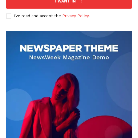
I WANT IN
I've read and accept the
Privacy Policy
.
DOWNLOAD NOW
AIN NEWS 1
Contact Us
About Us
Privacy Policy
Terms of Use Agreement
Facebook
X
WhatsApp
Share