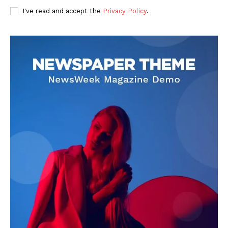
I've read and accept the
Privacy Policy
.
DOWNLOAD NOW
AIN NEWS 1
Contact Us
About Us
Privacy Policy
Terms of Use Agreement
Facebook
X
WhatsApp
Share