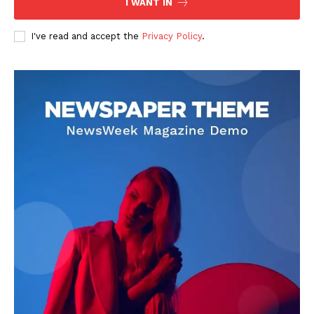
I WANT IN
I've read and accept the
Privacy Policy
.
DOWNLOAD NOW
AIN NEWS 1
Contact Us
About Us
Privacy Policy
Terms of Use Agreement
Facebook
X
WhatsApp
Share