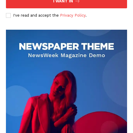
I WANT IN
I've read and accept the
Privacy Policy
.
DOWNLOAD NOW
AIN NEWS 1
Contact Us
About Us
Privacy Policy
Terms of Use Agreement
Facebook
X
WhatsApp
Share