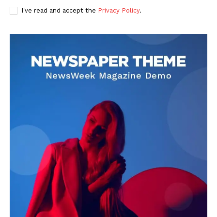
I've read and accept the
Privacy Policy
.
DOWNLOAD NOW
AIN NEWS 1
Contact Us
About Us
Privacy Policy
Terms of Use Agreement
Facebook
X
WhatsApp
Share