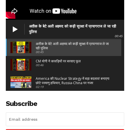
Facebook
X
WhatsApp
Share
अतीक के बेटे अली अहमद को कड़ी सुरक्षा में प्रयागराज ले जा रही
पुलिस
00:45
Read Latest News on AIN
अतीक के बेटे अली अहमद को कड़ी सुरक्षा में प्रयागराज ले जा
NEWS 1 App
रही पुलिस
00:45
CM योगी ने कावड़ियों पर बरसाए फूल
00:46
America की Nuclear Strategy में बड़ा बदलाव! बनाएगा
छोटे परमाणु हथियार, Russia-China पर नजर
02:19
Tamanna Malik Burqa Kanwar : हरिद्वार से कांवड़
लेकर पहुंचीं 2 मुस्लिम महिलाएं ! | Anisha Bano
Subscribe
03:24
UP का सबसे महंगा Expressway 18 दिन में धंसा! 84 जगहों
पर नुकसान, Gadkari के दावों पर सवाल
06:22