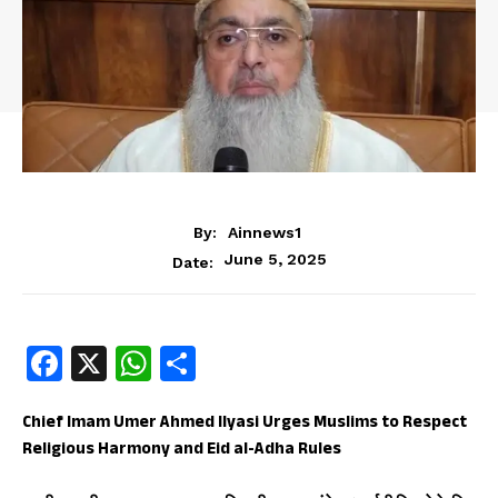
By:
Ainnews1
June 5, 2025
Date:
Fa
X
W
S
ce
ha
ha
b
ts
re
Chief Imam Umer Ahmed Ilyasi Urges Muslims to Respect
Religious Harmony and Eid al-Adha Rules
oo
A