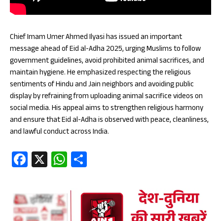
Chief Imam Umer Ahmed Ilyasi has issued an important
message ahead of Eid al-Adha 2025, urging Muslims to follow
government guidelines, avoid prohibited animal sacrifices, and
maintain hygiene. He emphasized respecting the religious
sentiments of Hindu and Jain neighbors and avoiding public
display by refraining from uploading animal sacrifice videos on
social media. His appeal aims to strengthen religious harmony
and ensure that Eid al-Adha is observed with peace, cleanliness,
and lawful conduct across India.
Fa
X
W
S
ce
ha
ha
b
ts
re
oo
A