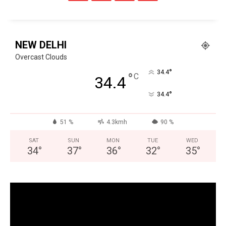
NEW DELHI
Overcast Clouds
°
34.4
°
C
34.4
°
34.4
51 %
4.3kmh
90 %
SAT
SUN
MON
TUE
WED
34
°
37
°
36
°
32
°
35
°