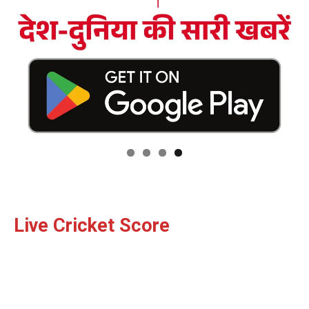
Facebook
X
WhatsApp
Share
Read Latest News on AIN
NEWS 1 App
Live Cricket Score