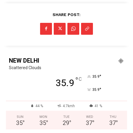
SHARE POST:
NEW DELHI
Scattered Clouds
°
35.9
°
C
35.9
°
35.9
44 %
4.7kmh
41 %
SUN
MON
TUE
WED
THU
35
°
35
°
29
°
37
°
37
°