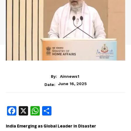
By:
Ainnews1
June 16, 2025
Date:
Fa
X
W
S
ce
ha
ha
b
ts
re
India Emerging as Global Leader in Disaster