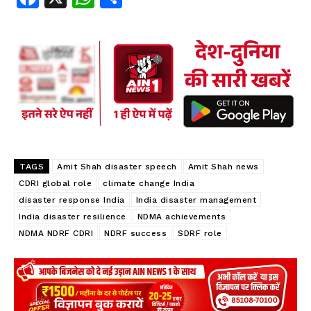
ce
ha
ha
b
ts
re
oo
A
k
p
p
TAGS
Amit Shah disaster speech
Amit Shah news
CDRI global role
climate change India
disaster response India
India disaster management
India disaster resilience
NDMA achievements
NDMA NDRF CDRI
NDRF success
SDRF role