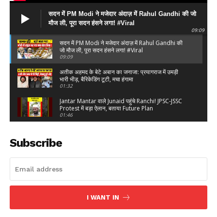
सदन में PM Modi ने मजेदार अंदाज़ में Rahul Gandhi की जो
मौज ली, पूरा सदन हंसने लगा! #Viral
09:09
सदन में PM Modi ने मजेदार अंदाज़ में Rahul Gandhi की
जो मौज ली, पूरा सदन हंसने लगा! #Viral
09:09
अतीक अहमद के बेटे अबान का जनाजा: प्रयागराज में उमड़ी
भारी भीड़, बैरिकेडिंग टूटी, मचा हंगामा
01:32
Jantar Mantar वाले Junaid पहुंचे Ranchi! JPSC-JSSC
Protest में बड़ा ऐलान, बताया Future Plan
01:46
Ranchi JPSC-JSSC Protest में क्यों पहुंचे Piyush
Mishra? छात्रों के बीच पहुंचकर खुद बताई वजह
Subscribe
01:04
Yash की ‘Toxic’ पर Nayanthara का बड़ा बयान! Kiara
ने कहा- ‘Special Film’, बढ़ा Excitement
04:46
Mahakal की भक्ति में डूबे B Praak! भस्म आरती में लिया
बाबा का आशीर्वाद, बोले- ‘सौभाग्य की बात’
I WANT IN
03:33