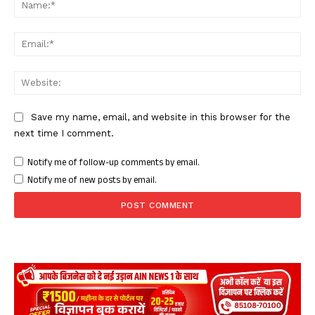
Facebook
X
WhatsApp
Share
Ema
Web
Read Latest News on AIN
NEWS 1 App
Save my name, email, and website in this browser for the
next time I comment.
Notify me of follow-up comments by email.
Notify me of new posts by email.