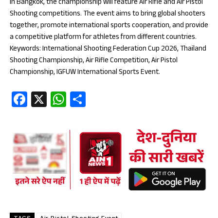
in Bangkok, the championship will feature Air Rifle and Air Pistol
Shooting competitions. The event aims to bring global shooters
together, promote international sports cooperation, and provide
a competitive platform for athletes from different countries.
Keywords: International Shooting Federation Cup 2026, Thailand
Shooting Championship, Air Rifle Competition, Air Pistol
Championship, IGFUW International Sports Event.
Fa
X
W
S
ce
ha
ha
b
ts
re
oo
A
k
p
p