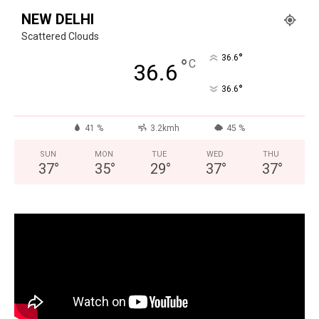
NEW DELHI
Scattered Clouds
°
36.6
°
C
36.6
°
36.6
41 %
3.2kmh
45 %
SUN
MON
TUE
WED
THU
37
°
35
°
29
°
37
°
37
°