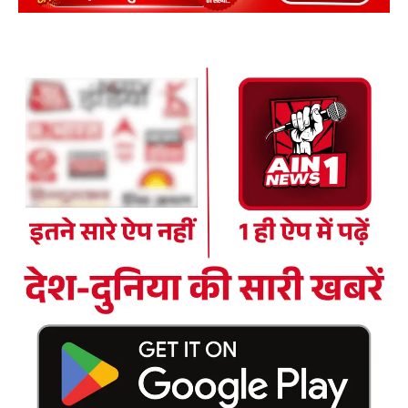
DOWNLOAD NOW
AIN NEWS 1
Contact Us
About Us
Privacy Policy
Terms of Use Agreement
Facebook
X
WhatsApp
Share