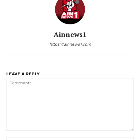
Ainnews1
https://ainnews1.com
LEAVE A REPLY
Comment:
Nam