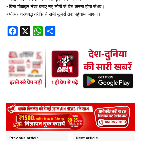
• बिना मोबाइल नंबर बताए नए लोगों से चैट करना होगा संभव।
• फीचर चरणबद्ध तरीके से सभी यूजर्स तक पहुंचाया जाएगा।
Facebook
X
WhatsApp
Share
Fa
X
W
S
ce
ha
ha
Read Latest News on AIN
bo
ts
re
NEWS 1 App
ok
A
pp
Previous article
Next article