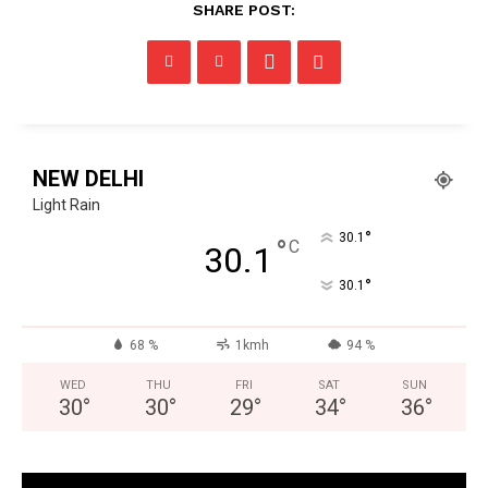
SHARE POST:
NEW DELHI
Light Rain
°
30.1
°
C
30.1
°
30.1
68 %
1kmh
94 %
WED
THU
FRI
SAT
SUN
30
°
30
°
29
°
34
°
36
°