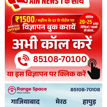
sparks laughter among IIT Delhi graduates
00:19
मालवा एक्सप्रेस में टीटी पर रिश्वत लेने का आरोप, वीडियो बनते
ही पैसे लौटाए
DOWNLOAD NOW
00:29
AIN NEWS 1
Contact Us
About Us
Privacy Policy
Terms of Use Agreement
Facebook
X
WhatsApp
Share