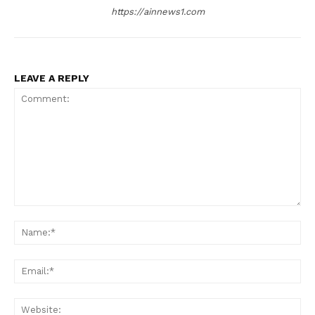
https://ainnews1.com
LEAVE A REPLY
Comment:
Nam
Ema
Web