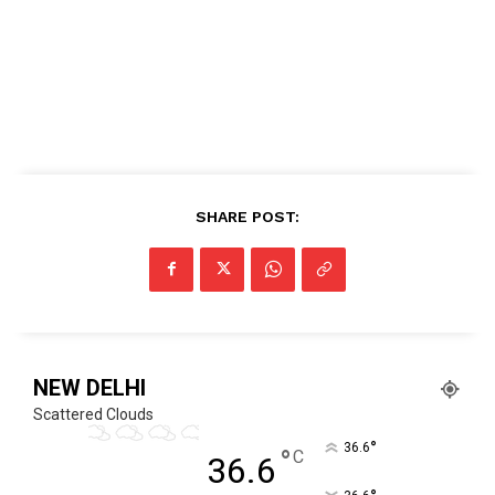
SHARE POST:
NEW DELHI
Scattered Clouds
°
36.6
°
C
36.6