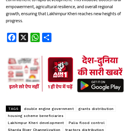
commitment to rapid development. This initiative boosts rural
empowerment, agricultural resilience, and overall regional
growth, ensuring that Lakhimpur Kheri reaches new heights of
progress.
Fa
X
W
S
ce
ha
ha
b
ts
re
oo
A
k
p
p
TAGS
double engine government
grants distribution
housing scheme beneficiaries
Lakhimpur Kheri development
Palia flood control
Sharda River Channelization
tractors distribution