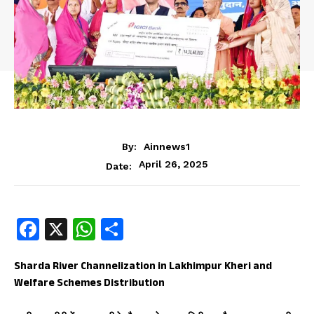
By:
Ainnews1
April 26, 2025
Date:
Fa
X
W
S
ce
ha
ha
b
ts
re
Sharda River Channelization in Lakhimpur Kheri and
Welfare Schemes Distribution
oo
A