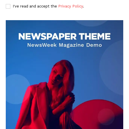
I've read and accept the
Privacy Policy
.
DOWNLOAD NOW
AIN NEWS 1
Contact Us
About Us
Privacy Policy
Terms of Use Agreement
Facebook
X
WhatsApp
Share