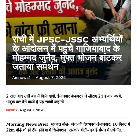
रांची में JPSC-JSSC अभ्यर्थियों
के आंदोलन में पहुंचे गाजियाबाद के
मोहम्मद जुनैद, मुफ्त भोजन बांटकर
जताया समर्थन
Ainnews1
-
August 7, 2026
2 साल बाद उसी बस में मिली दादी, ईमानदार कंडक्टर ने लौटाए 24 हजार रुपये,
भावुक कर देने वाली है यह सच्ची कहानी
महाराष्ट्र
August 7, 2026
Morning News Brief: भागवत बोले- जेन-जी देशभक्त-ईमानदार; 10 मिनट में
2km दौड़े तो ही टीम इंडिया में सिलेक्शन; सरकार बोली- हवाई ईंधन में एथेनॉल...