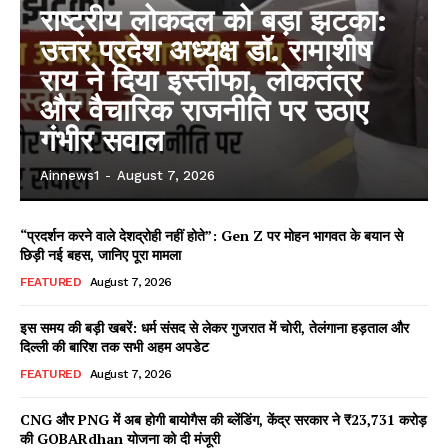
राष्ट्रीय लोकदल को बड़ा झटका:
उत्तर प्रदेश अध्यक्ष डॉ. रामाशीष
राय ने दिया इस्तीफा, लोकतंत्र
और वैचारिक राजनीति पर उठाए
गंभीर सवाल
Ainnews1
-
August 7, 2026
“प्रदर्शन करने वाले देशद्रोही नहीं होते”: Gen Z पर मोहन भागवत के बयान से
छिड़ी नई बहस, जानिए पूरा मामला
Facebook
X
WhatsApp
Share
FEATURED
August 7, 2026
इस समय की बड़ी खबरें: धर्म संसद से लेकर गुजरात में चोरी, तेलंगाना हड़ताल और
दिल्ली की बारिश तक सभी अहम अपडेट
Read Latest News on AIN
FEATURED
August 7, 2026
NEWS 1 App
CNG और PNG में अब होगी बायोगैस की ब्लेंडिंग, केंद्र सरकार ने ₹23,731 करोड़
की GOBARdhan योजना को दी मंजूरी