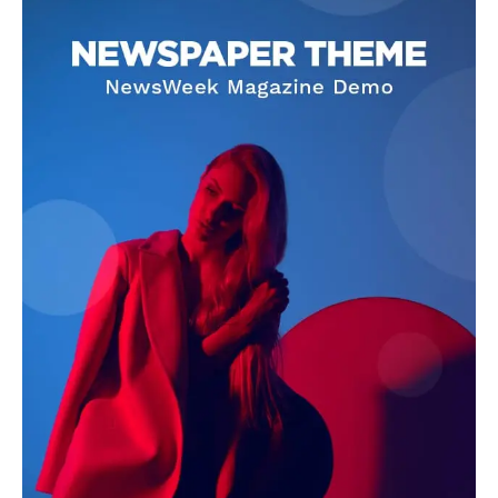
Contact Us
About Us
Privacy Policy
Terms of Use Agreement
Facebook
X
WhatsApp
Share