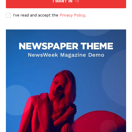
I WANT IN
I've read and accept the
Privacy Policy
.
DOWNLOAD NOW
AIN NEWS 1
Contact Us
About Us
Privacy Policy
Terms of Use Agreement
Facebook
X
WhatsApp
Share