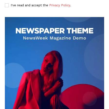
I've read and accept the
Privacy Policy
.
DOWNLOAD NOW
AIN NEWS 1
Contact Us
About Us
Privacy Policy
Terms of Use Agreement
Facebook
X
WhatsApp
Share