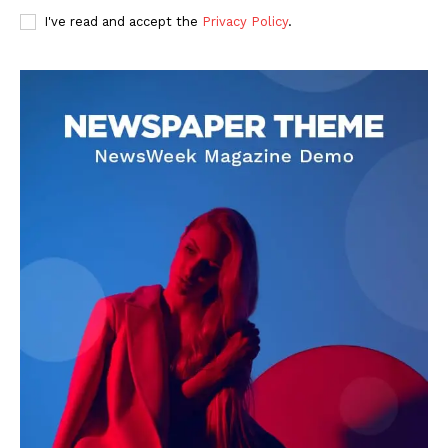
I've read and accept the
Privacy Policy
.
DOWNLOAD NOW
AIN NEWS 1
Contact Us
About Us
Privacy Policy
Terms of Use Agreement
Facebook
X
WhatsApp
Share