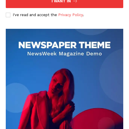
I WANT IN
I've read and accept the
Privacy Policy
.
DOWNLOAD NOW
AIN NEWS 1
Contact Us
About Us
Privacy Policy
Terms of Use Agreement
Facebook
X
WhatsApp
Share