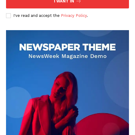
I WANT IN
I've read and accept the
Privacy Policy
.
DOWNLOAD NOW
AIN NEWS 1
Contact Us
About Us
Privacy Policy
Terms of Use Agreement
Facebook
X
WhatsApp
Share