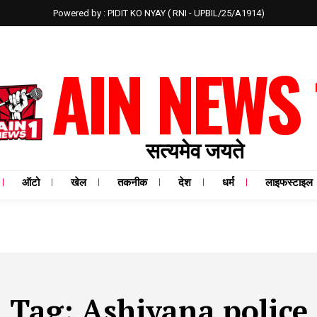
Powered by : PIDIT KO NYAY ( RNI - UPBIL/25/A1914)
AIN NEWS 
सत्यमेव जयते
ऑटो
खेल
तकनीक
देश
धर्म
लाइफस्टाइल
Tag:
Ashiyana police