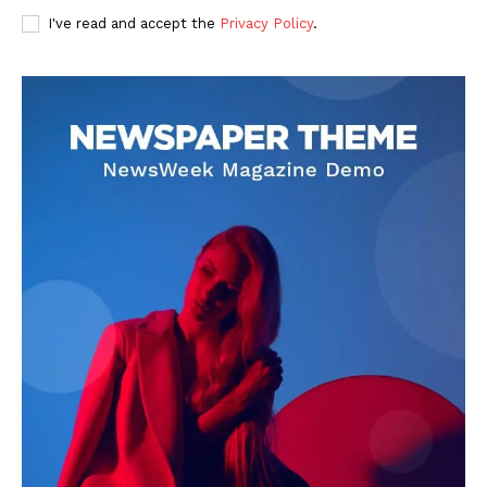
I've read and accept the
Privacy Policy
.
DOWNLOAD NOW
AIN NEWS 1
Contact Us
About Us
Privacy Policy
Terms of Use Agreement
Facebook
X
WhatsApp
Share