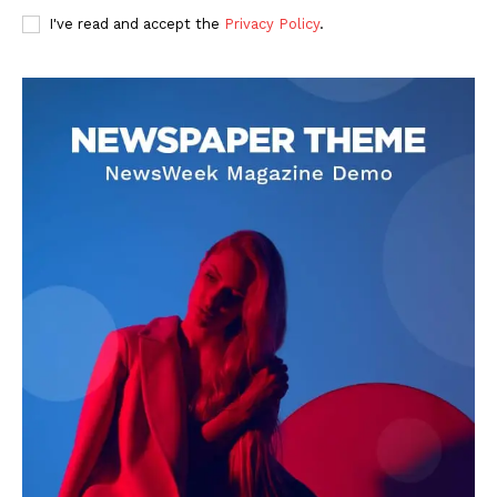
I've read and accept the
Privacy Policy
.
DOWNLOAD NOW
AIN NEWS 1
Contact Us
About Us
Privacy Policy
Terms of Use Agreement
Facebook
X
WhatsApp
Share