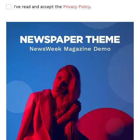
I've read and accept the
Privacy Policy
.
DOWNLOAD NOW
AIN NEWS 1
Contact Us
About Us
Privacy Policy
Terms of Use Agreement
Facebook
X
WhatsApp
Share