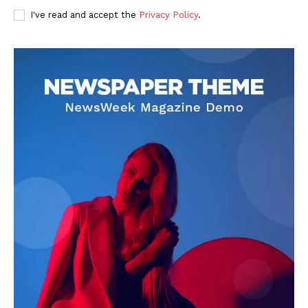
I've read and accept the
Privacy Policy
.
DOWNLOAD NOW
AIN NEWS 1
Contact Us
About Us
Privacy Policy
Terms of Use Agreement
Facebook
X
WhatsApp
Share